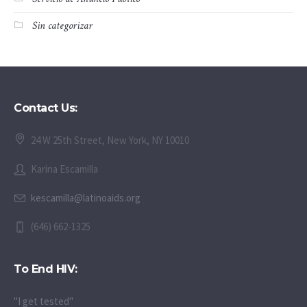
Sin categorizar
Contact Us:
24 W 25th Street, New York, NY 10010
Karina Escamilla
kescamilla@latinoaids.org
(646) 662-1325
To End HIV:
"I get tested"