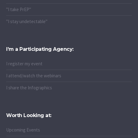
"I take PrEP"
"I stay undetectable"
I’m a Participating Agency:
I register my event
I attend/watch the webinars
I share the Infographics
Worth Looking at:
Upcoming Events