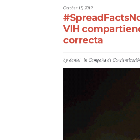
October 15, 2019
#SpreadFactsNot
VIH compartiend
correcta
by
daniel
in
Campaña de Concientizació