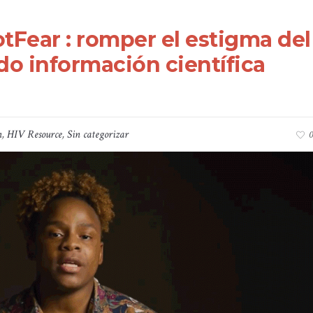
Fear : romper el estigma del
o información científica
n
,
HIV Resource
,
Sin categorizar
0