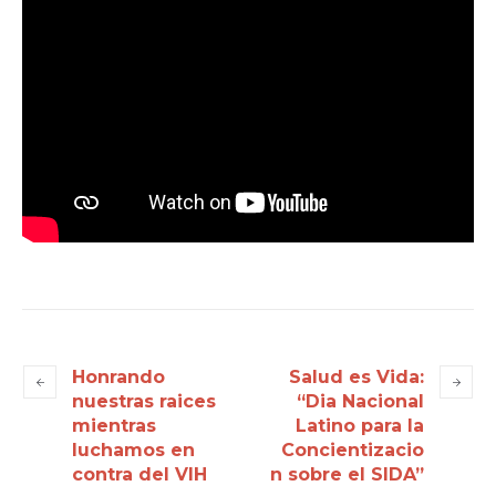
Honrando
Salud es Vida:
nuestras raices
“Dia Nacional
mientras
Latino para la
luchamos en
Concientizacio
contra del VIH
n sobre el SIDA”