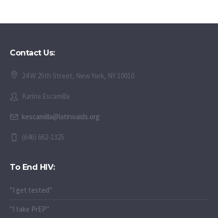
Contact Us:
24 W 25th Street, New York, NY 10010
Karina Escamilla
kescamilla@latinoaids.org
(646) 662-1325
To End HIV:
"I get tested"
"I take PrEP"