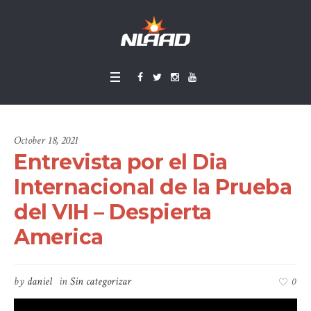
October 18, 2021
Entrevista por el Dia
Internacional de la Prueba
del VIH – Despierta
America
by
daniel
in
Sin categorizar
0