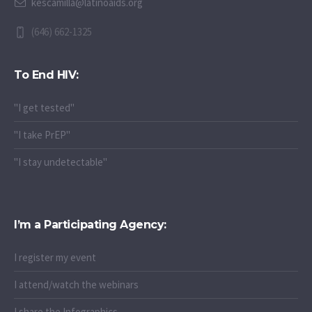
kescamilla@latinoaids.org
(646) 662-1325
To End HIV:
"I get tested"
"I take PrEP"
"I stay undetectable"
I’m a Participating Agency:
I register my event
I attend/watch the webinars
I share the Infographics