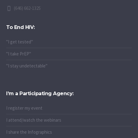
(646) 662-1325
To End HIV:
"I get tested"
"I take PrEP"
"I stay undetectable"
I’m a Participating Agency:
I register my event
I attend/watch the webinars
I share the Infographics