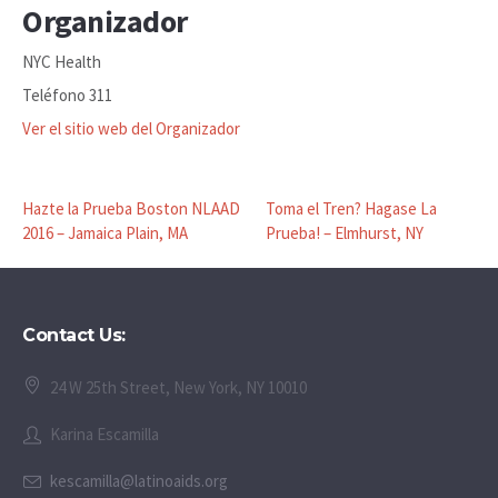
Organizador
NYC Health
Teléfono
311
Ver el sitio web del Organizador
Hazte la Prueba Boston NLAAD
Toma el Tren? Hagase La
2016 – Jamaica Plain, MA
Prueba! – Elmhurst, NY
Contact Us:
24 W 25th Street, New York, NY 10010
Karina Escamilla
kescamilla@latinoaids.org