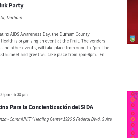
nk Party
d St, Durham
 Latinx AIDS Awareness Day, the Durham County
Health is organizing an event at the Fruit. The vendors
es and other events, will take place from noon to 7pm. The
cktail meet and greet will take place from 7pm-9pm. En
:00 pm
-
6:00 pm
inx Para la Concientización del SIDA
anza - CommUNITY Healing Center
1926 S Federal Blvd. Suite