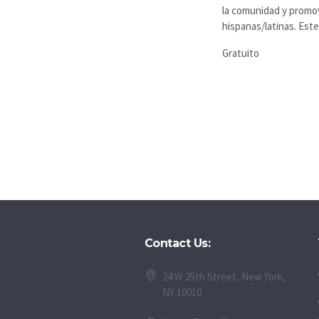
la comunidad y promov
hispanas/latinas. Este
Gratuito
Contact Us:
24 W 25th Street, New York,
NY 10010