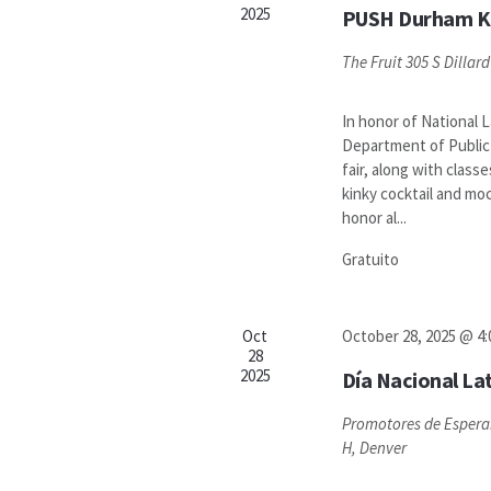
2025
PUSH Durham Ki
The Fruit
305 S Dillar
In honor of National
Department of Public 
fair, along with class
kinky cocktail and mo
honor al...
Gratuito
Oct
October 28, 2025 @ 4
28
2025
Día Nacional Lat
Promotores de Esper
H, Denver