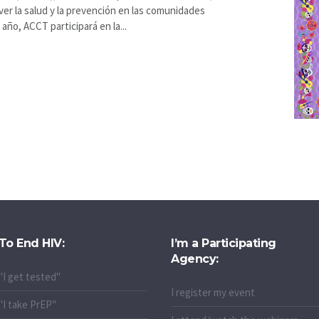
er la salud y la prevención en las comunidades
 año, ACCT participará en la...
To End HIV:
I’m a Participating
Agency:
"I get tested"
I register my event
"I take PrEP"