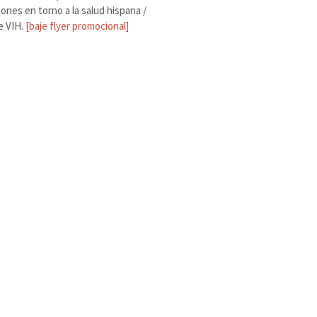
iones en torno a la salud hispana /
e VIH.
[baje flyer promocional]