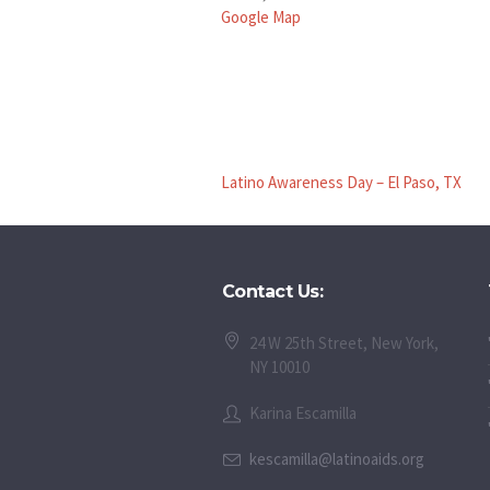
Google Map
Latino Awareness Day – El Paso, TX
Contact Us:
24 W 25th Street, New York,
NY 10010
Karina Escamilla
kescamilla@latinoaids.org