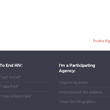
Prueba Ráp
To End HIV:
I’m a Participating
Agency:
"I get tested"
I register my event
"I take PrEP"
I attend/watch the webinars
"I stay undetectable"
I share the Infographics