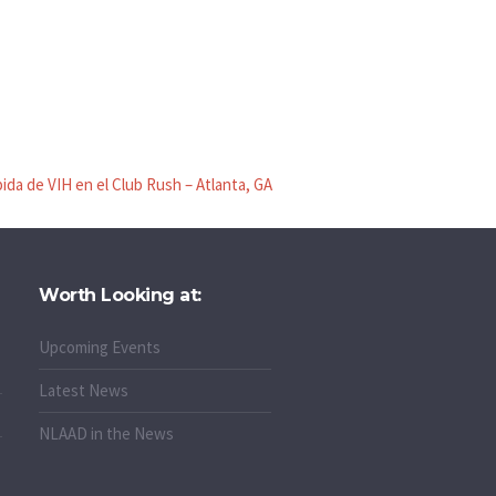
ida de VIH en el Club Rush – Atlanta, GA
Worth Looking at:
Upcoming Events
Latest News
NLAAD in the News