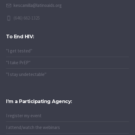
kescamilla@latinoaids.org
(646) 662-1325
To End HIV:
"I get tested"
"I take PrEP"
"I stay undetectable"
I’m a Participating Agency:
I register my event
I attend/watch the webinars