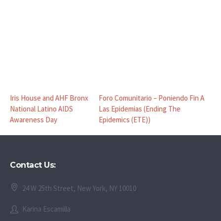
Iris House and AHF Bronx
Foro Comunitario – Poniendo Fin A
National Latino AIDS
Las Epidemias (Ending The
Awareness Day
Epidemics (ETE))
Contact Us:
24 W 25th Street, New York, NY 10010
Karina Escamilla