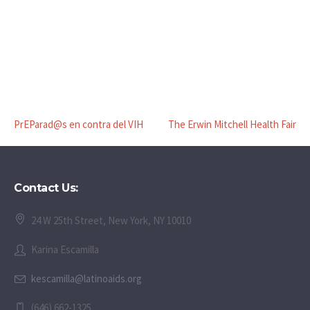
PrEParad@s en contra del VIH
The Erwin Mitchell Health Fair
Contact Us:
24 W 25th Street, New York, NY 10010
Karina Escamilla
kescamilla@latinoaids.org
(646) 662-1325