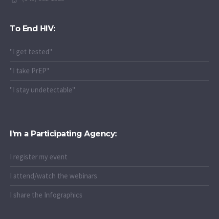
To End HIV:
"I get tested"
"I take PrEP"
"I stay undetectable"
I’m a Participating Agency:
I register my event
I attend/watch the webinars
I share the Infographics