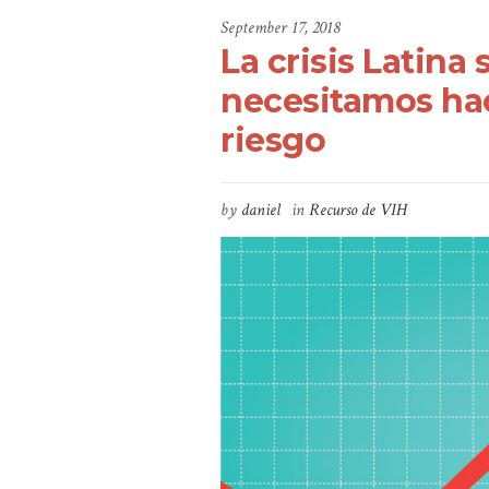
September 17, 2018
La crisis Latina
necesitamos hac
riesgo
by
daniel
in
Recurso de VIH