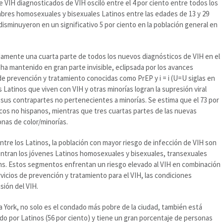
VIH diagnosticados de VIH osciló entre el 4 por ciento entre todos los
ombres homosexuales y bisexuales Latinos entre las edades de 13 y 29
 disminuyeron en un significativo 5 por ciento en la población general en
amente una cuarta parte de todos los nuevos diagnósticos de VIH en el
 ha mantenido en gran parte invisible, eclipsada por los avances
 prevención y tratamiento conocidas como PrEP y i = i (U=U siglas en
 Latinos que viven con VIH y otras minorías logran la supresión viral
 sus contrapartes no pertenecientes a minorías. Se estima que el 73 por
cos no hispanos, mientras que tres cuartas partes de las nuevas
nas de color/minorías.
tre los Latinos, la población con mayor riesgo de infección de VIH son
entran los jóvenes Latinos homosexuales y bisexuales, transexuales
ans. Estos segmentos enfrentan un riesgo elevado al VIH en combinación
vicios de prevención y tratamiento para el VIH, las condiciones
sión del VIH.
 York, no solo es el condado más pobre de la ciudad, también está
por Latinos (56 por ciento) y tiene un gran porcentaje de personas