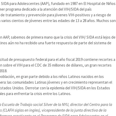
e SIDA para Adolescentes (AAP), fundado en 1987 en El Hospital de Niños
mer programa dedicado a la atención del VIH/SIDA del país
de tratamiento y prevención para jóvenes VIH-positivos y a riesgo de
 varios cientos de jóvenes entre las edades de 13 a 28 años. Muchos son
 AAP, sabemos de primera mano que la crisis del VIH/ SIDA está lejos de
Latinos aún no ha recibido una fuerte respuesta de parte del sistema de
licitud de presupuesto federal para el año fiscal 2019 contiene recortes a
n sobre el VIH para el CDC de 35 millones de dólares, un gran recortes
2018.
blación, en gran parte debido a los niños Latinos nacidos en los
ra: las comunidades Latinas jóvenes y en crecimiento representan el
s Estados Unidos. Derrotar con la epidemia del VIH/SIDA en los Estados
les para enfrentar la crisis entre los Latinos.
Escuela de Trabajo social Silver de la NYU, director del Centro para la
 (CLAFH siglas en ingles), vicepresidente de la junta directiva de la
nfermero practicante en el Programa de SIDA para Adolescentes en el