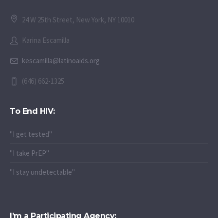
24 W 25th Street, New York, NY 10010
Karina Escamilla
kescamilla@latinoaids.org
(646) 662-1325
To End HIV:
"I get tested"
"I take PrEP"
"I stay undetectable"
I’m a Participating Agency: