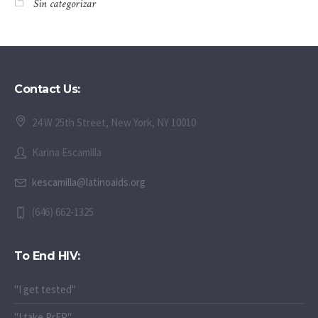
Sin categorizar
Contact Us:
24 W 25th Street, New York, NY 10010
Karina Escamilla
kescamilla@latinoaids.org
(646) 662-1325
To End HIV:
"I get tested"
"I take PrEP"