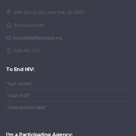
24 W 25th Street, New York, NY 10010
Karina Escamilla
kescamilla@latinoaids.org
(646) 662-1325
To End HIV:
"I get tested"
"I take PrEP"
"I stay undetectable"
I’m a Participating Agency: