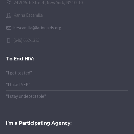
24 W 25th Street, New York, NY 10010
Karina Escamilla
kescamilla@latinoaids.org
(646) 662-1325
To End HIV:
"I get tested"
"I take PrEP"
"I stay undetectable"
I’m a Participating Agency: