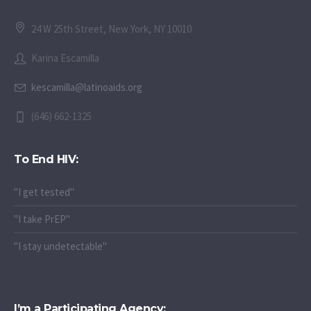
24 W 25th Street, New York, NY 10010
Karina Escamilla
kescamilla@latinoaids.org
(646) 662-1325
To End HIV:
"I get tested"
"I take PrEP"
"I stay undetectable"
I’m a Participating Agency: