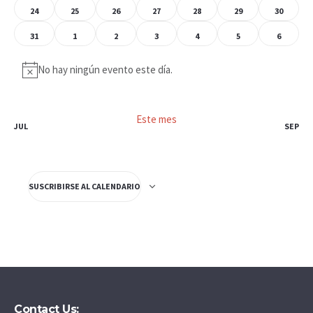
0 EVENTOS
0 EVENTOS
0 EVENTOS
0 EVENTOS
0 EVENTOS
0 EVENTOS
0 EVENTO
24
25
26
27
28
29
30
0 EVENTOS
0 EVENTOS
0 EVENTOS
0 EVENTOS
0 EVENTOS
0 EVENTOS
0 EVENT
31
1
2
3
4
5
6
No hay ningún evento este día.
Aviso
Este mes
JUL
SEP
SUSCRIBIRSE AL CALENDARIO
Contact Us: