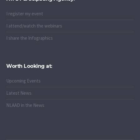
I register my event
I attend/watch the webinars
I share the Infographics
Worth Looking at:
Upcoming Events
Latest News
NLAAD in the News