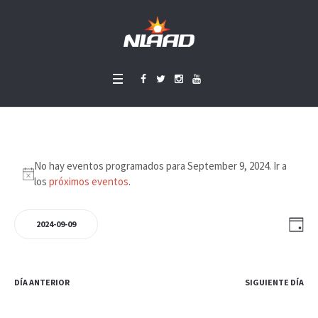
Eventos
No hay eventos programados para September 9, 2024. Ir a
Aviso
los
próximos eventos
.
en
September
Nav
Nav
DÍA
2024-09-09
de
Selecciona
de
9,
vist
la
vist
fecha.
de
DÍA ANTERIOR
SIGUIENTE DÍA
2024
Eve