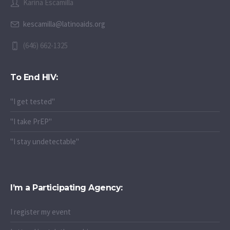
Karina Escamilla
kescamilla@latinoaids.org
(646) 662-1325
To End HIV:
"I get tested"
"I take PrEP"
"I stay undetectable"
I’m a Participating Agency:
I register my event