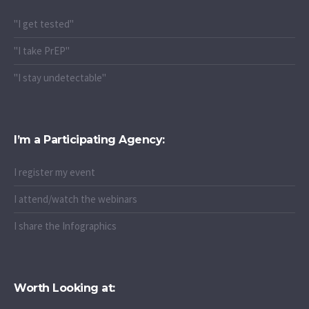
"I get tested"
"I take PrEP"
"I stay undetectable"
I’m a Participating Agency:
I register my event
I attend/watch the webinars
I share the Infographics
Worth Looking at: