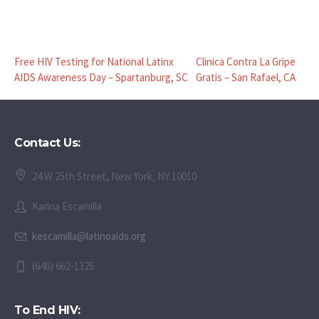
Free HIV Testing for National Latinx
Clinica Contra La Gripe
AIDS Awareness Day – Spartanburg, SC
Gratis – San Rafael, CA
Contact Us:
24 W 25th Street, New York, NY 10010
Karina Escamilla
kescamilla@latinoaids.org
(646) 662-1325
To End HIV: