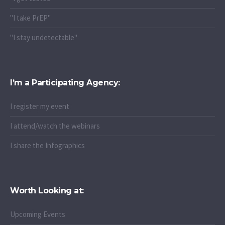
"I take PrEP"
"I stay undetectable"
I’m a Participating Agency:
I register my event
I attend/watch the webinars
I share the Infographics
Worth Looking at:
Upcoming Events