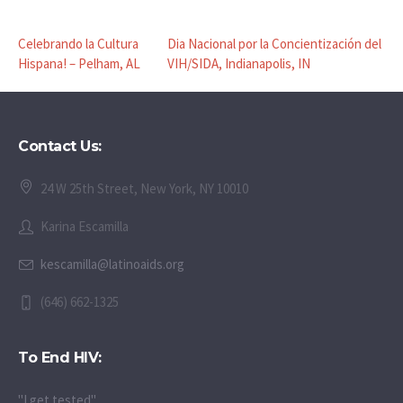
Celebrando la Cultura
Dia Nacional por la Concientización del
Hispana! – Pelham, AL
VIH/SIDA, Indianapolis, IN
Contact Us:
24 W 25th Street, New York, NY 10010
Karina Escamilla
kescamilla@latinoaids.org
(646) 662-1325
To End HIV:
"I get tested"