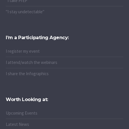
"I take PrEP"
"I stay undetectable"
I’m a Participating Agency:
I register my event
I attend/watch the webinars
I share the Infographics
Worth Looking at:
Upcoming Events
Latest News