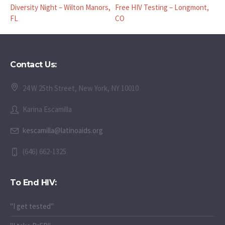
Diversity Night – Wilton Manors,
Free HIV Testing – Longmont,
FL
CO
Contact Us:
24 W 25th Street, New York, NY 10010
Karina Escamilla
kescamilla@latinoaids.org
(646) 662-1325
To End HIV:
"I get tested"