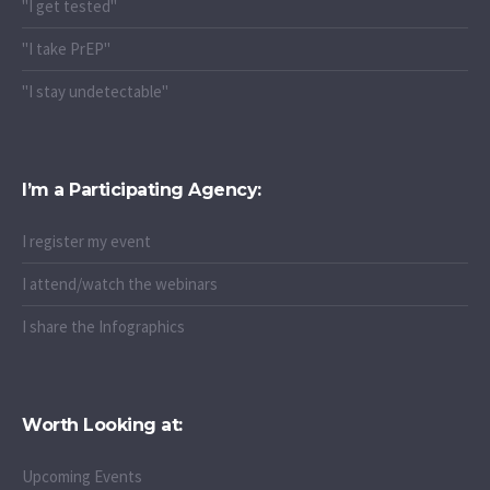
"I get tested"
"I take PrEP"
"I stay undetectable"
I’m a Participating Agency:
I register my event
I attend/watch the webinars
I share the Infographics
Worth Looking at:
Upcoming Events