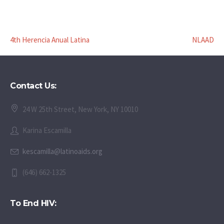
4th Herencia Anual Latina
NLAAD
Contact Us:
24 W 25th Street, New York, NY 10010
Karina Escamilla
kescamilla@latinoaids.org
(646) 662-1325
To End HIV: