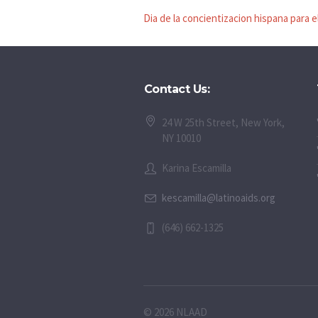
Dia de la concientizacion hispana para el
Contact Us:
24 W 25th Street, New York,
NY 10010
Karina Escamilla
kescamilla@latinoaids.org
(646) 662-1325
© 2026 NLAAD