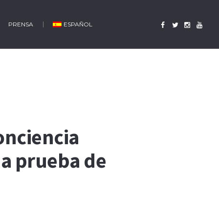
PRENSA
ESPAÑOL
onciencia
na prueba de