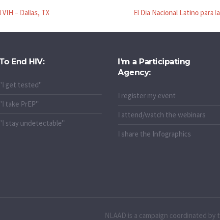
 VIH – Dallas, TX
El Dia Nacional Latino para 
To End HIV:
I’m a Participating
Agency:
"I get tested"
I register my event
"I take PrEP"
I attend/watch the webinars
"I stay undetectable"
I share the Infographics
NLAAD is a campaign coordinated by