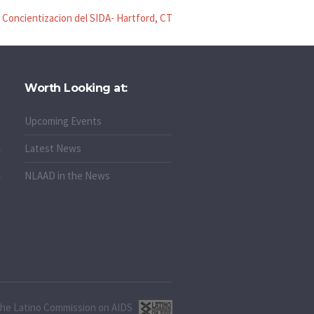
la Concientizacion del SIDA- Hartford, CT
Worth Looking at:
Upcoming Events
Latest News
NLAAD in the News
 the Latino Commission on AIDS