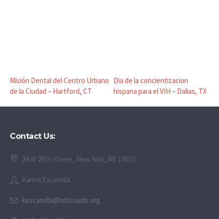
Misión Dental del Centro Urbano
Dia de la concientizacion
de la Ciudad – Hartford, CT
hispana para el VIH – Dallas, TX
Contact Us:
24 W 25th Street, New York, NY 10010
Karina Escamilla
kescamilla@latinoaids.org