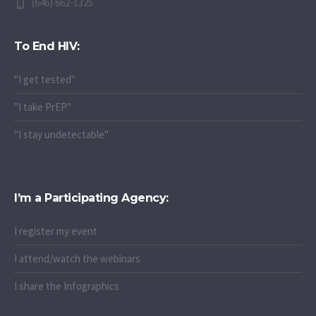
(646) 662-1325
To End HIV:
"I get tested"
"I take PrEP"
"I stay undetectable"
I’m a Participating Agency:
I register my event
I attend/watch the webinars
I share the Infographics