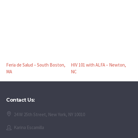
Feria de Salud – South Boston,
HIV 101 with ALFA – Newton,
MA
NC
Contact Us:
24 W 25th Street, New York, NY 10010
Karina Escamilla