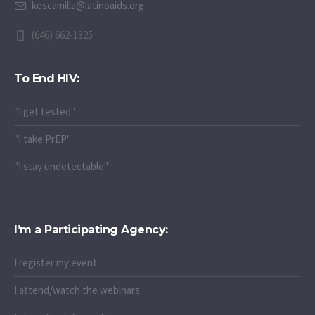
kescamilla@latinoaids.org
(646) 662-1325
To End HIV:
"I get tested"
"I take PrEP"
"I stay undetectable"
I’m a Participating Agency:
I register my event
I attend/watch the webinars