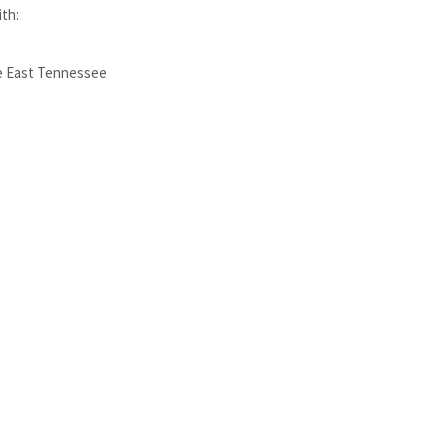
ith:
e East Tennessee