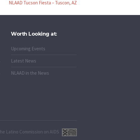
NLAAD Tucson Fiesta – Tuscon, AZ
Worth Looking at:
Upcoming Events
Latest News
NLAAD in the News
 the Latino Commission on AIDS