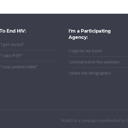
To End HIV:
I’m a Participating
Agency:
"I get tested"
I register my event
"I take PrEP"
I attend/watch the webinars
"I stay undetectable"
I share the Infographics
NLAAD is a campaign coordinated by