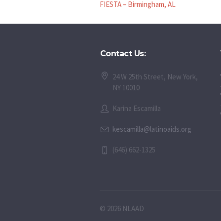
FIESTA – Birmingham, AL
Contact Us:
24 W 25th Street, New York,
NY 10010
Karina Escamilla
kescamilla@latinoaids.org
(646) 662-1325
© 2026 NLAAD