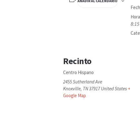
AÑADIR AL CALENDARIO
Fech
Hora
8:15
Cate
Recinto
Centro Hispano
2455 Sutherland Ave
Knoxville
,
TN
37917
United States
+
Google Map