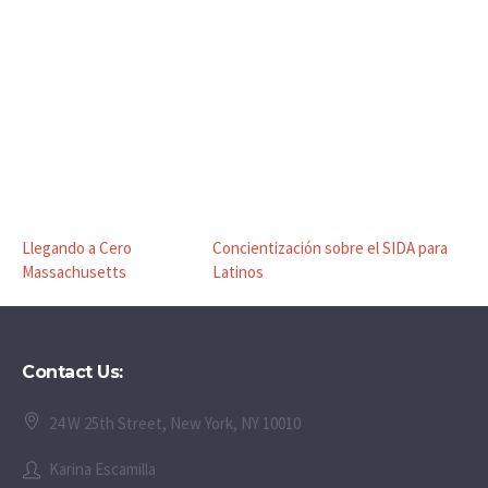
Llegando a Cero
Concientización sobre el SIDA para
Massachusetts
Latinos
Contact Us:
24 W 25th Street, New York, NY 10010
Karina Escamilla