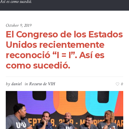
Así es como sucedió.
October 9, 2019
El Congreso de los Estados
Unidos recientemente
reconoció “I = I”. Así es
como sucedió.
by
daniel
in
Recurso de VIH
0