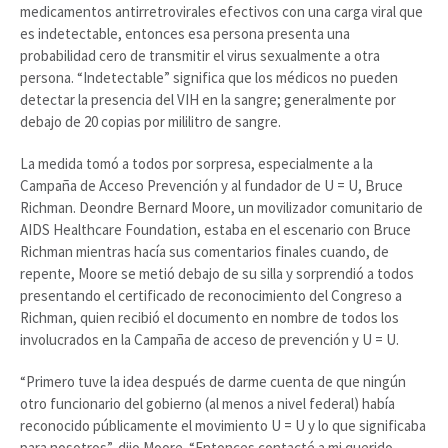
medicamentos antirretrovirales efectivos con una carga viral que
es indetectable, entonces esa persona presenta una
probabilidad cero de transmitir el virus sexualmente a otra
persona. “Indetectable” significa que los médicos no pueden
detectar la presencia del VIH en la sangre; generalmente por
debajo de 20 copias por mililitro de sangre.
La medida tomó a todos por sorpresa, especialmente a la
Campaña de Acceso Prevención y al fundador de U = U, Bruce
Richman. Deondre Bernard Moore, un movilizador comunitario de
AIDS Healthcare Foundation, estaba en el escenario con Bruce
Richman mientras hacía sus comentarios finales cuando, de
repente, Moore se metió debajo de su silla y sorprendió a todos
presentando el certificado de reconocimiento del Congreso a
Richman, quien recibió el documento en nombre de todos los
involucrados en la Campaña de acceso de prevención y U = U.
“Primero tuve la idea después de darme cuenta de que ningún
otro funcionario del gobierno (al menos a nivel federal) había
reconocido públicamente el movimiento U = U y lo que significaba
para nosotros”, dijo Moore. “Entonces contacté a mi querido