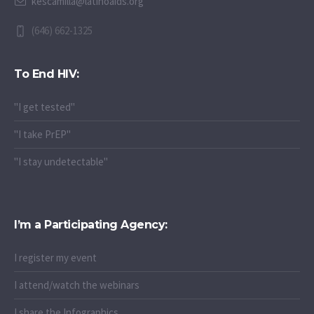
kescamilla@latinoaids.org
(646) 662-1325
To End HIV:
"I get tested"
"I take PrEP"
"I stay undetectable"
I’m a Participating Agency:
I register my event
I attend/watch the webinars
I share the Infographics