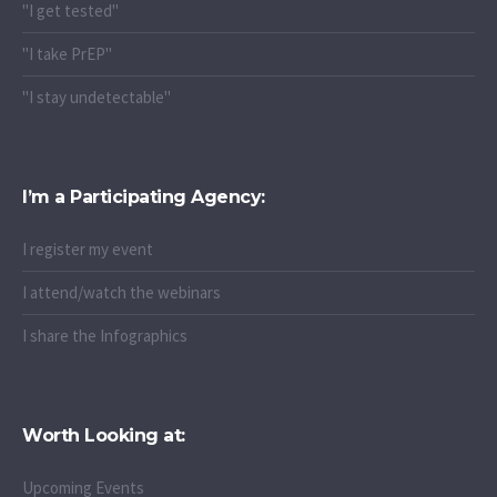
"I get tested"
"I take PrEP"
"I stay undetectable"
I’m a Participating Agency:
I register my event
I attend/watch the webinars
I share the Infographics
Worth Looking at:
Upcoming Events