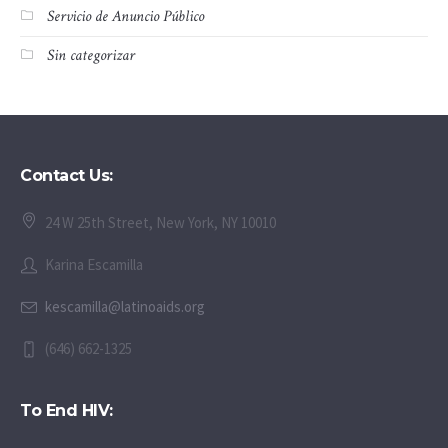
Servicio de Anuncio Público
Sin categorizar
Contact Us:
24 W 25th Street, New York, NY 10010
Karina Escamilla
kescamilla@latinoaids.org
(646) 662-1325
To End HIV: