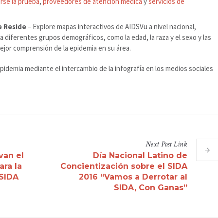
rse la prueba
,
proveedores de atención médica
y
servicios de
e Reside
– Explore mapas interactivos de AIDSVu a nivel nacional,
ra diferentes grupos demográficos, como la edad, la raza y el sexo y las
ejor comprensión de la epidemia en su área.
epidemia mediante el intercambio de la infografía en los medios sociales
Next
Post
Link
an el
Día Nacional Latino de
ara la
Concientización sobre el SIDA
 SIDA
2016 “Vamos a Derrotar al
SIDA, Con Ganas”