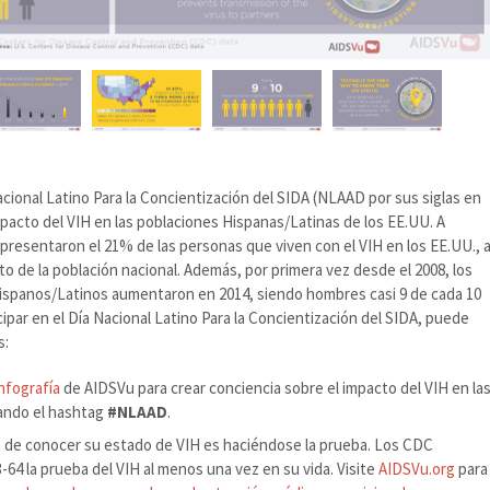
acional Latino Para la Concientización del SIDA (NLAAD por sus siglas en
impacto del VIH en las poblaciones Hispanas/Latinas de los EE.UU. A
epresentaron el 21% de las personas que viven con el VIH en los EE.UU., 
to de la población nacional. Además, por primera vez desde el 2008, los
ispanos/Latinos aumentaron en 2014, siendo hombres casi 9 de cada 10
cipar en el Día Nacional Latino Para la Concientización del SIDA, puede
s:
infografía
de AIDSVu para crear conciencia sobre el impacto del VIH en la
ando el hashtag
#NLAAD
.
 de conocer su estado de VIH es haciéndose la prueba. Los CDC
64 la prueba del VIH al menos una vez en su vida. Visite
AIDSVu.org
para