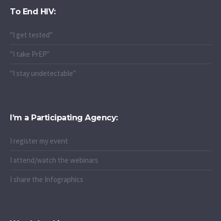
To End HIV:
"I get tested"
"I take PrEP"
"I stay undetectable"
I’m a Participating Agency:
I register my event
I attend/watch the webinars
I share the Infographics