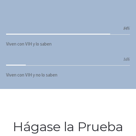
84
%
Viven con VIH y lo saben
16
%
Viven con VIH y no lo saben
Hágase la Prueba