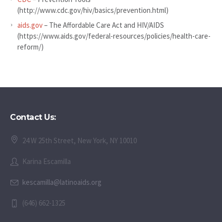
(http://www.cdc.gov/hiv/basics/prevention.html)
aids.gov
– The Affordable Care Act and HIV/AIDS
(https://www.aids.gov/federal-resources/policies/health-care-
reform/)
Contact Us:
24 W 25th Street, New York, NY 10010
Karina Escamilla
kescamilla@latinoaids.org
(646) 662-1325