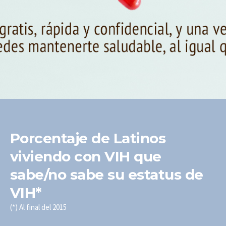
Porcentaje de Latinos
viviendo con VIH que
sabe/no sabe su estatus de
VIH*
(*) Al final del 2015