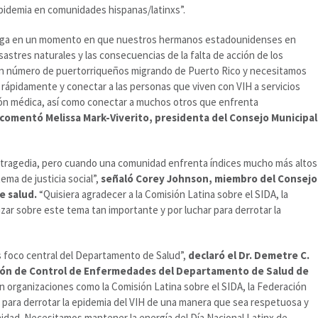
pidemia en comunidades hispanas/latinxs”.
ega en un momento en que nuestros hermanos estadounidenses en
astres naturales y las consecuencias de la falta de acción de los
an número de puertorriqueños migrando de Puerto Rico y necesitamos
rápidamente y conectar a las personas que viven con VIH a servicios
ción médica, así como conectar a muchos otros que enfrenta
comentó Melissa Mark-Viverito, presidenta del Consejo Municipal
 tragedia, pero cuando una comunidad enfrenta índices mucho más altos
ema de justicia social”,
señaló Corey Johnson, miembro del Consejo
e salud.
“Quisiera agradecer a la Comisión Latina sobre el SIDA, la
izar sobre este tema tan importante y por luchar para derrotar la
s foco central del Departamento de Salud”,
declaró el Dr. Demetre C.
isión de Control de Enfermedades del Departamento de Salud de
n organizaciones como la Comisión Latina sobre el SIDA, la Federación
 para derrotar la epidemia del VIH de una manera que sea respetuosa y
idad. Necesitamos mantener la energía del Día Nacional Latinx de