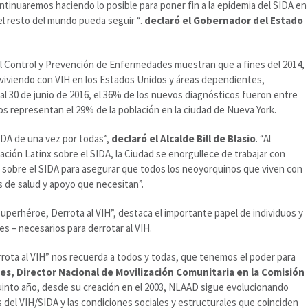
ontinuaremos haciendo lo posible para poner fin a la epidemia del SIDA en
el resto del mundo pueda seguir “.
declaró el Gobernador del Estado
el Control y Prevención de Enfermedades muestran que a fines del 2014,
 viviendo con VIH en los Estados Unidos y áreas dependientes,
al 30 de junio de 2016, el 36% de los nuevos diagnósticos fueron entre
nos representan el 29% de la población en la ciudad de Nueva York.
SIDA de una vez por todas”,
declaró el Alcalde Bill de Blasio
. “Al
ación Latinx sobre el SIDA, la Ciudad se enorgullece de trabajar con
 sobre el SIDA para asegurar que todos los neoyorquinos que viven con
s de salud y apoyo que necesitan”.
perhéroe, Derrota al VIH”, destaca el importante papel de individuos y
 – necesarios para derrotar al VIH.
ota al VIH” nos recuerda a todos y todas, que tenemos el poder para
es, Director Nacional de Movilización Comunitaria en la Comisión
into año, desde su creación en el 2003, NLAAD sigue evolucionando
s del VIH/SIDA y las condiciones sociales y estructurales que coinciden