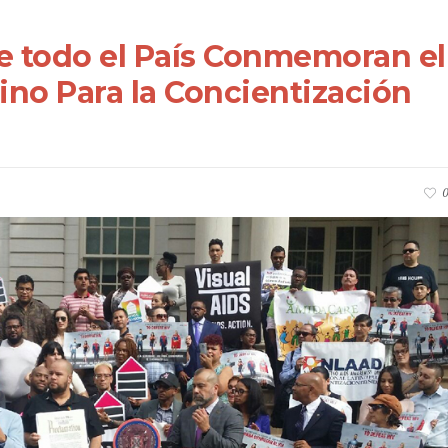
 todo el País Conmemoran el
ino Para la Concientización
0